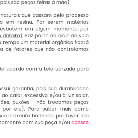
pois são peças feitas à mão);
s naturais que passam pelo processo
to em resina.
Por serem matérias
 desbotem em algum momento por
defeito).
Faz parte do ciclo de vida
o tempo um material orgânico ficará
eia de fatores que não controlamos
e acordo com a tela utilizada para
sui garantia, pois sua durabilidade
o calor excessivo e/ou à luz solar,
ções, puxões - não trocamos peças
s por ele). Para saber mais como
 sua corrente banhada, por favor
leia
untamente com sua peça e/ou
acesse