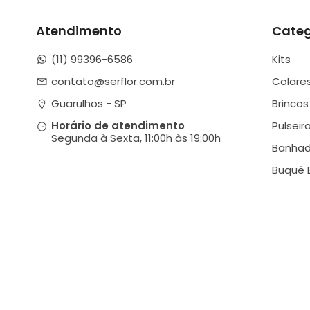
Atendimento
Categ
(11) 99396-6586
Kits
contato@serflor.com.br
Colare
Guarulhos - SP
Brincos
Pulseir
Horário de atendimento
Segunda à Sexta, 11:00h às 19:00h
Banha
Buquê 