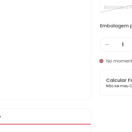
Banhada a 
Embalagem p
No momen
Calcular F
Não sei meu C
o