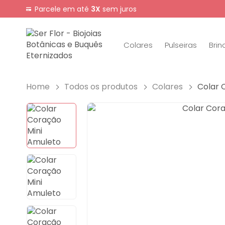
Parcele em até
3X
sem juros
Colares
Pulseiras
Brin
Home
Todos os produtos
Colares
Colar 