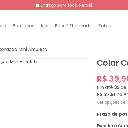
Entrega para todo o Brasil
cos
Banhados
Kits
Buquê Eternizado
Sobre
Coração Mini Amuleto
Colar C
R$ 39,9
Em até
3x
de
R$ 37,91
no
Pi
Ver opções de
Prazo de po
Escolha a Corr