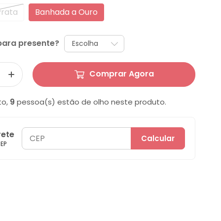
Prata
Banhada a Ouro
ara presente?
Comprar Agora
to,
9
pessoa(s) estão de olho neste produto.
rete
Calcular
EP