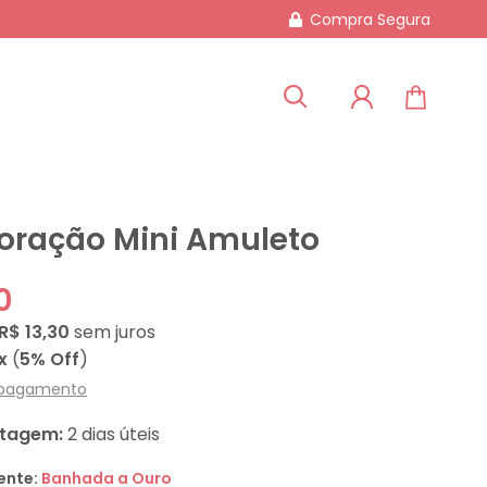
Compra Segura
oração Mini Amuleto
0
R$ 13,30
sem juros
x
(
5% Off
)
 pagamento
stagem:
2 dias úteis
ente:
Banhada a Ouro