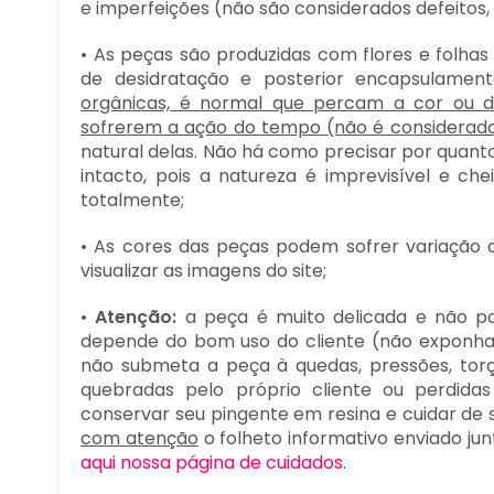
e imperfeições (não são considerados defeitos, 
• As peças são produzidas com flores e folha
de desidratação e posterior encapsulamen
orgânicas, é normal que percam a cor ou
sofrerem a ação do tempo (não é considerado 
natural delas. Não há como precisar por quant
intacto, pois a natureza é imprevisível e ch
totalmente;
• As cores das peças podem sofrer variação d
visualizar as imagens do site;
•
Atenção:
a peça é muito delicada e não pos
depende do bom uso do cliente (não exponha a
não submeta a peça à quedas, pressões, tor
quebradas pelo próprio cliente ou perdida
conservar seu pingente em resina e cuidar de
com atenção
o folheto informativo enviado j
aqui nossa página de cuidados
.