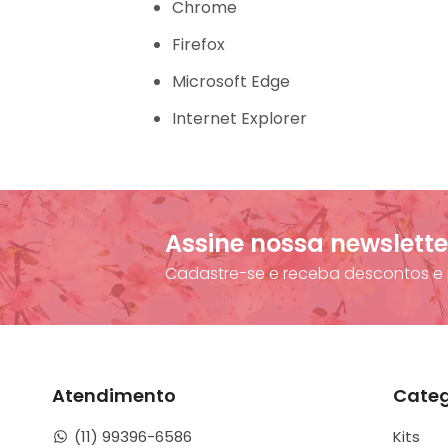
Chrome
Firefox
Microsoft Edge
Internet Explorer
Assine nossa newslette
Cadastre-se e receba descontos e 
Atendimento
Categ
(11) 99396-6586
Kits