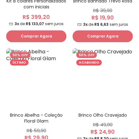
Kit 8 colares Personalizados
Brinco Banhado Trevo Rosa
com iniciais
R$ 39,90
R$ 399,20
R$ 19,90
3x
de
R$ 133,07
sem juros
3x
de
R$ 6,63
sem juros
Comprar Agora
Comprar Agora
50% OFF
50% OFF
ÚLTIMO
ACABANDO
Brinco Abelha - Coleção
Brinco Olho Cravejado
Floral Glam
R$ 49,90
R$ 59,90
R$ 24,90
R$ 29,90
3x
de
R$ 8,30
sem juros